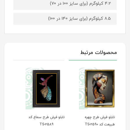
4.2 کیلوگرم (برای سایز 100 در 70)
8.5 کیلوگرم (برای سایز 140 در 100)
محصولات مرتبط
تابلو فرش طرح سماع کد
تابلو فرش طرح پله‌های
تاب
TS-2589
سعادت کد TS-2588