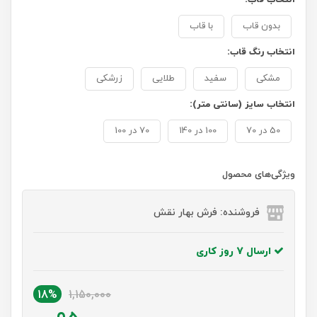
بدون قاب
با قاب
انتخاب رنگ قاب:
مشکی
سفید
طلایی
زرشکی
انتخاب سایز (سانتی متر):
50 در 70
100 در 140
70 در 100
ویژگی‌های محصول
فروشنده: فرش بهار نقش
ارسال 7 روز کاری
18%
1,150,000