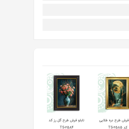
 فرش طرح دره طلایی
تابلو فرش طرح گل رز کد
تابلو فرش طرح هنری ک
کد TS-2585
TS-2584
TS-2583