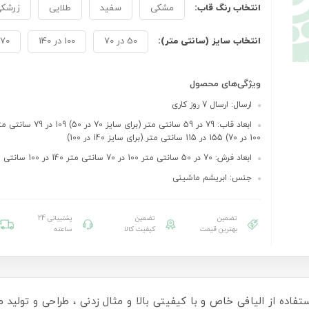
انتخاب رنگ قاب:
مشکی
سفید
طلایی
زرشک
انتخاب سایز (سانتی متر):
50 در 70
100 در 140
70 در 100
ویژگی‌های محصول
ارسال: ارسال 7 روز کاری
ابعاد قاب: 79 در 59 سانتی متر (برای
100 در 70) 155 در 115 سانتی متر (برای سایز 140 در 100)
ابعاد فرش: 70 در 50 سانتی متر 100 در 70 سانتی متر 140 در 100 سانتی متر
جنس: ابریشم ماشینی
تضمین
تضمین
پشتیبانی 24
بهترین قیمت
کیفیت کالا
ساعته
ستفاده از الیافی خاص و با کیفیتی بالا و مثال زدنی ، طراحی و تولید می