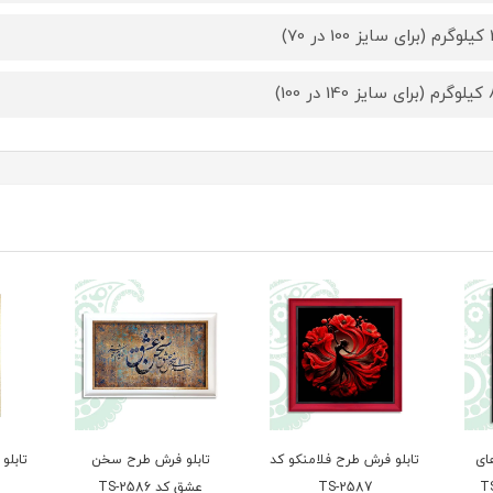
 70)
ر 100)
ای
تابلو فرش طرح فلامنکو کد
تابلو فرش طرح سخن
تابلو
TS-2587
عشق کد TS-2586