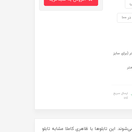
ی
 سایز 70 در 50) 109 در 79 سانتی متر (برای سایز
ارسال سریع
کالا
‌شوند. این تابلوها با ظاهری کاملا مشابه تابلو