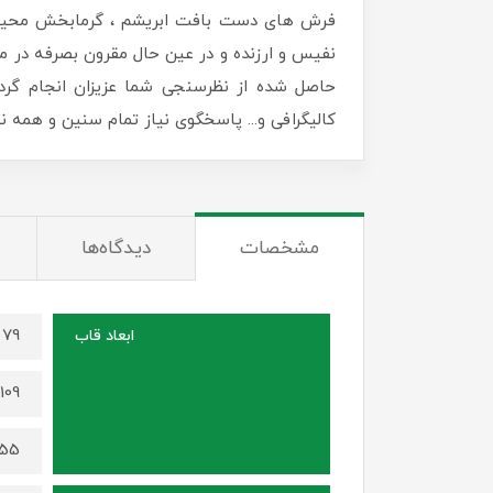
فرش های دست بافت ابریشم ، گرمابخش محیط زن
نفیس و ارزنده و در عین حال مقرون بصرفه در منا
حاصل شده از نظرسنجی شما عزیزان انجام گرد
کالیگرافی و... پاسخگوی نیاز تمام سنین و همه
مشخصات
دیدگاه‌ها
79 در 59 سانتی متر (برای سایز 70 در 50)
ابعاد قاب
109 در 79 سانتی متر (برای سایز 100 در 70)
155 در 115 سانتی متر (برای سایز 0