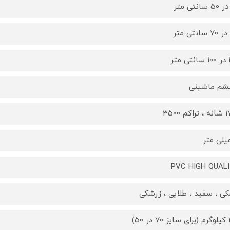
تر
یشم ماشینی
کم 3500
PVC HIGH QUAL
ی ، سفید ، طلایی ، زرشکی
 50)