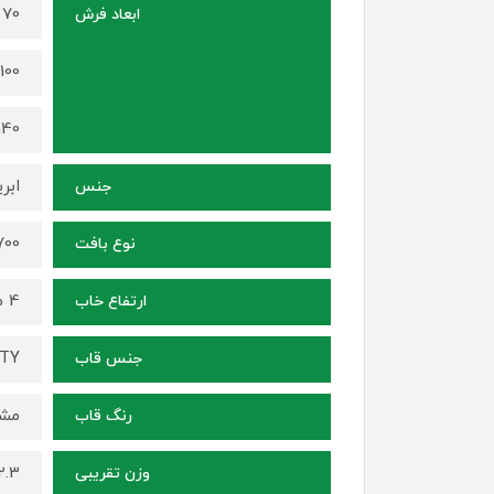
70 در 50 سانتی متر
ابعاد فرش
100 در 70 سانتی متر
140 در 100 سانتی م
ابر
جنس
1700 شانه ، ترا
نوع بافت
4 میلی متر
ارتفاع خاب
ITY
جنس قاب
مشک
رنگ قاب
2.3 کیلوگرم (برای سایز 70 در
وزن تقریبی