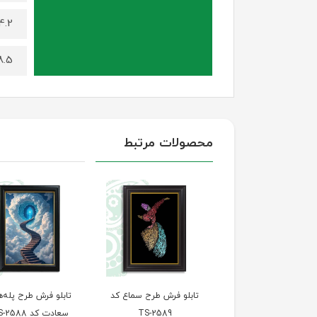
4.2 کیلوگرم (برای سایز 100 در
8.5 کیلوگرم (برای سایز 140 د
محصولات مرتبط
تابلو فرش طرح چهره
تابلو فرش طرح سماع کد
تابلو فرش طرح پله‌ه
طبیعت کد TS-2590
TS-2589
سعادت کد TS-2588