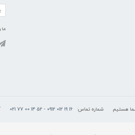
ما ر
شماره تماس:
16 19 012 0912 - 52 14 00 77 021
آ