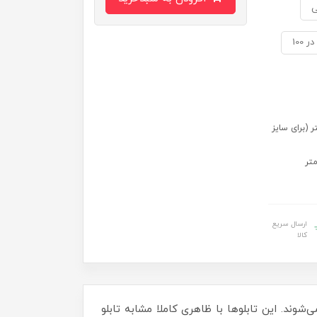
ی
 سایز 70 در 50) 109 در 79 سانتی متر (برای سایز
ارسال سریع
کالا
‌شوند. این تابلوها با ظاهری کاملا مشابه تابلو