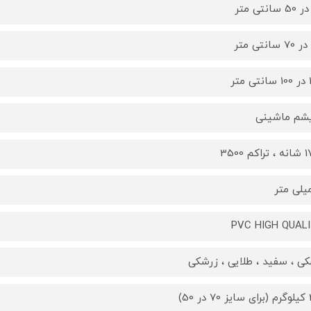
تر
یشم ماشینی
کم 3500
PVC HIGH QUAL
ی ، سفید ، طلایی ، زرشکی
 50)