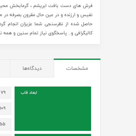
فرش های دست بافت ابریشم ، گرمابخش محیط زن
نفیس و ارزنده و در عین حال مقرون بصرفه در منا
حاصل شده از نظرسنجی شما عزیزان انجام گرد
کالیگرافی و... پاسخگوی نیاز تمام سنین و همه
مشخصات
دیدگاه‌ها
79 در 59 سانتی متر (برای سایز 70 در 50)
ابعاد قاب
109 در 79 سانتی متر (برای سایز 100 در 70)
155 در 115 سانتی متر (برای سایز 0