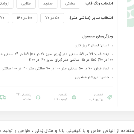
انتخاب رنگ قاب:
مشکی
سفید
طلایی
زرشک
انتخاب سایز (سانتی متر):
50 در 70
100 در 140
70 در 100
ویژگی‌های محصول
ارسال: ارسال 7 روز کاری
ابعاد قاب: 79 در 59 سانتی متر (برای
100 در 70) 155 در 115 سانتی متر (برای سایز 140 در 100)
ابعاد فرش: 70 در 50 سانتی متر 100 در 70 سانتی متر 140 در 100 سانتی متر
جنس: ابریشم ماشینی
تضمین
تضمین
پشتیبانی 24
بهترین قیمت
کیفیت کالا
ساعته
ستفاده از الیافی خاص و با کیفیتی بالا و مثال زدنی ، طراحی و تولید می