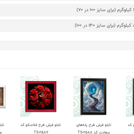
 70)
ر 100)
 کد
تابلو فرش طرح پله‌های
تابلو فرش طرح فلامنکو کد
تاب
سعادت کد TS-2588
TS-2587
عشق