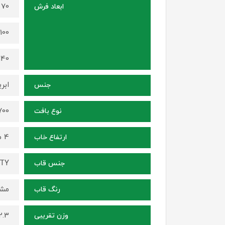
70 در 50 سانتی متر
ابعاد فرش
100 در 70 سانتی متر
140 در 100 سانتی م
ابر
جنس
1700 شانه ، ترا
نوع بافت
4 میلی متر
ارتفاع خاب
ITY
جنس قاب
مشک
رنگ قاب
2.3 کیلوگرم (برای سایز 70 در
وزن تقریبی