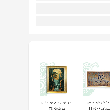
لو فرش طرح سخن
تابلو فرش طرح دره طلایی
تابلو فرش طرح گل رز ک
 کد TS-2586
کد TS-2585
TS-2584