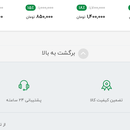
00
15٪
1,000,000
18٪
1,700,000
00
850,000
1,400,000
تومان
تومان
برگشت به بالا
تضمین کیفیت کالا
پشتیبانی 24 ساعته
از 