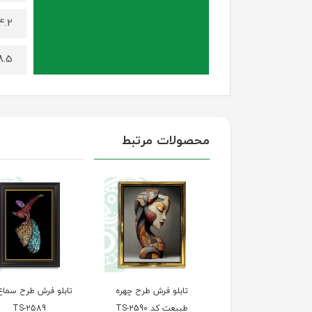
4.2 کیلوگرم (برای سایز 100 در
8.5 کیلوگرم (برای سایز 140 د
محصولات مرتبط
تابلو فرش طرح دلبر
تابلو فرش طرح چهره
تابلو فرش طرح سماع
قدیمی کد TS-2591
طبیعت کد TS-2590
TS-2589