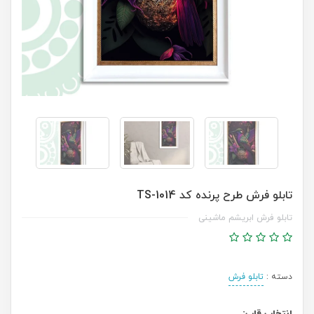
تابلو فرش طرح پرنده کد TS-1014
تابلو فرش ابریشم ماشینی
دسته :
تابلو فرش
انتخاب قاب: