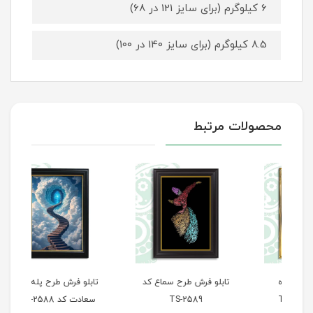
6 کیلوگرم (برای سایز 121 در 68)
8.5 کیلوگرم (برای سایز 140 در 100)
محصولات مرتبط
تابلو فرش طرح سماع کد
تابلو فرش طرح پله‌های
تاب
TS-2589
سعادت کد TS-2588