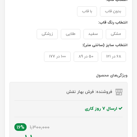
بدون قاب
با قاب
انتخاب رنگ قاب:
مشکی
سفید
طلایی
زرشکی
انتخاب سایز (سانتی متر):
68 در 121
50 در 89
100 در 177
ویژگی‌های محصول
فروشنده: فرش بهار نقش
ارسال 7 روز کاری
16%
1,300,000