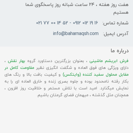
هفت روز هفته ، ۲۴ ساعت شبانه‌ روز پاسخگوی شما
هستیم
شماره تماس:
16 19 012 0912 - 52 14 00 77 021
آدرس ایمیل:
info@baharnaqsh.com
درباره ما
فرش ابریشم ماشینی
، بعنوان بزرگترین دستاورد گروه
بهار نقش
،
دارای ویژگی های فوق العاده و شگفت انگیزی نظیر
مقاومت کامل در
مقابل محلول سفید کننده (وایتکس)
و کیفیت بافت بالا و رنگ های
بکار رفته نامحدود بوده و جلوه بصری زنده و خارق العاده ای را به
نمایش میگذارد. امید است با تلاش مستمر و خلاقیت روز افزون ،
همچنان مثل گذشته ، میهمان فضای گرمتان باشیم.