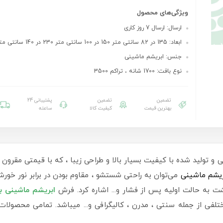
ویژگی‌های محصول
ارسال: ارسال 7 روز کاری
ابعاد: 135 در 82 سانتی متر 150 در 100 سانتی متر 230 در 140 سانتی متر
جنس: ابریشم ماشینی
نوع بافت: 1700 شانه ، تراکم 3500
تضمین
تضمین
پشتیبانی 24
بهترین قیمت
کیفیت کالا
ساعته
 و تولید شده با کیفیت بسیار بالا و طراحی زیبا ، که با قیمتی مقرون
یشم ماشینی
می‌توان به راحتی شستشو ، مقاوم بودن در برابر نور خورش
ت به حالت اولیه پس از فشار و... اشاره کرد. فرش
ابریشم ماشینی 
ختلفی از جمله سنتی ، مدرن ، کالیگرافی و... میباشد. تمامی محصولا