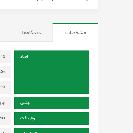
مشخصات
دیدگاه‌ها
135 در 82 سانتی
ابعاد
150 در 100 سانتی م
230 در 140 سانت
ابر
جنس
1700 شانه ، ترا
نوع بافت