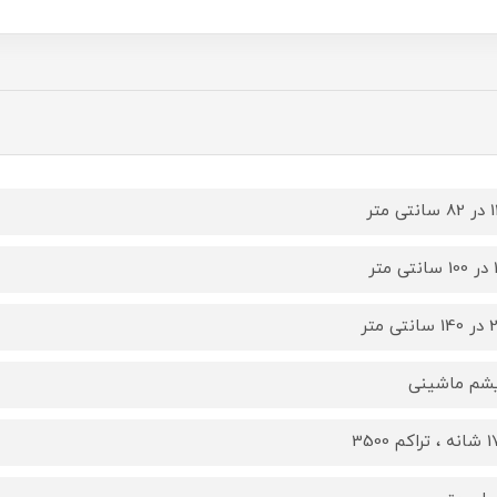
 متر
تر
ی متر
یشم ماشینی
کم 3500