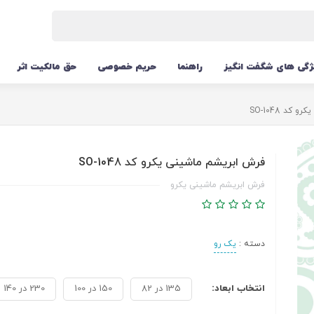
ژگی های شگفت انگیز
راهنما
حریم خصوصی
حق مالکیت اثر
کد SO-1048
فرش ابریشم ماشینی یکرو کد SO-1048
فرش ابریشم ماشینی یکرو
دسته :
یک رو
انتخاب ابعاد:
135 در 82
150 در 100
230 در 140