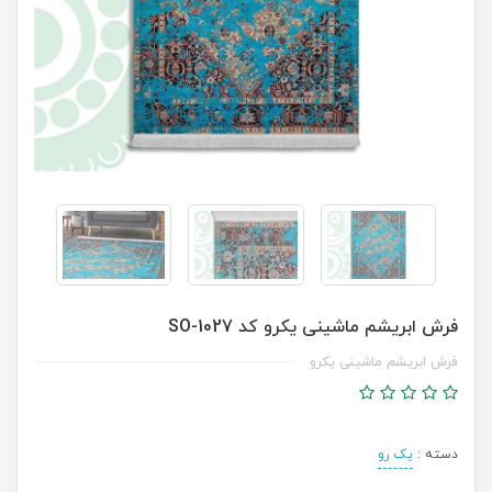
فرش ابریشم ماشینی یکرو کد SO-1027
فرش ابریشم ماشینی یکرو
دسته :
یک رو