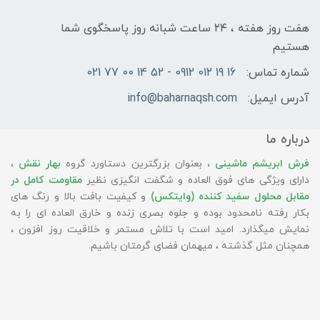
هفت روز هفته ، ۲۴ ساعت شبانه‌ روز پاسخگوی شما
هستیم
شماره تماس:
16 19 012 0912 - 52 14 00 77 021
آدرس ایمیل:
info@baharnaqsh.com
درباره ما
فرش ابریشم ماشینی
، بعنوان بزرگترین دستاورد گروه
بهار نقش
،
دارای ویژگی های فوق العاده و شگفت انگیزی نظیر
مقاومت کامل در
مقابل محلول سفید کننده (وایتکس)
و کیفیت بافت بالا و رنگ های
بکار رفته نامحدود بوده و جلوه بصری زنده و خارق العاده ای را به
نمایش میگذارد. امید است با تلاش مستمر و خلاقیت روز افزون ،
همچنان مثل گذشته ، میهمان فضای گرمتان باشیم.