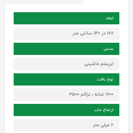
ابعاد
178 در 140 سانتی متر
جنس
ابریشم ماشینی
نوع بافت
1700 شانه ، تراکم 3500
ارتفاع خاب
6 میلی متر